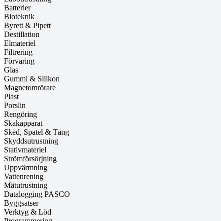
Batterier
Bioteknik
Byrett & Pipett
Destillation
Elmateriel
Filtrering
Förvaring
Glas
Gummi & Silikon
Magnetomrörare
Plast
Porslin
Rengöring
Skakapparat
Sked, Spatel & Tång
Skyddsutrustning
Stativmateriel
Strömförsörjning
Uppvärmning
Vattenrening
Mätutrustning
Datalogging PASCO
Byggsatser
Verktyg & Löd
Programmering