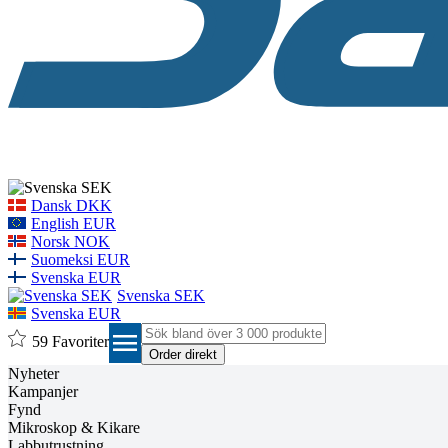
Dansk DKK
English EUR
Norsk NOK
Suomeksi EUR
Svenska EUR
Svenska SEK
Svenska EUR
menu
59
Favoriter
Nyheter
Kampanjer
Fynd
Mikroskop & Kikare
Labbutrustning