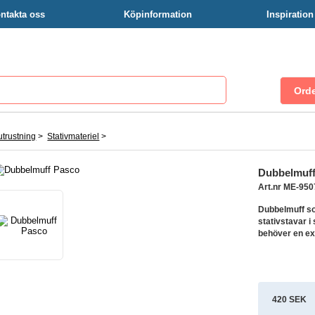
ntakta oss
Köpinformation
Inspiratio
trustning
>
Stativmateriel
>
Dubbelmuff
Art.nr ME-950
Dubbelmuff so
stativstavar 
behöver en ext
420 SEK