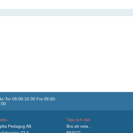
n-Tor 08:00-16:30 Fre 08:00-
:00
ress
Tips och råd
itta Pedagog AB
Bra att veta...
rådsgatan 33 A
PASCO