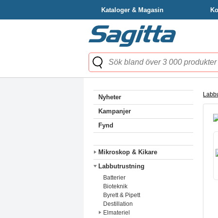
Kataloger & Magasin
Ko
Labbu
Nyheter
Kampanjer
Fynd
Mikroskop & Kikare
Labbutrustning
Batterier
Bioteknik
Byrett & Pipett
Destillation
Elmateriel