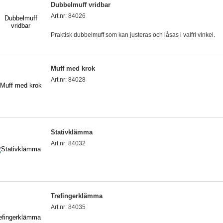
Dubbelmuff vridbar
Art.nr: 84026
Praktisk dubbelmuff som kan justeras och låsas i valfri vinkel.
Muff med krok
Art.nr: 84028
Stativklämma
Art.nr: 84032
Trefingerklämma
Art.nr: 84035