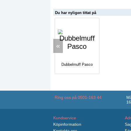
Du har nyligen tittat på
«
Dubbelmuff Pasco
Ring oss på 0501-163 44
Må
16
Kundservice
Ad
Köpinformation
Sag
Kontakta oss
För