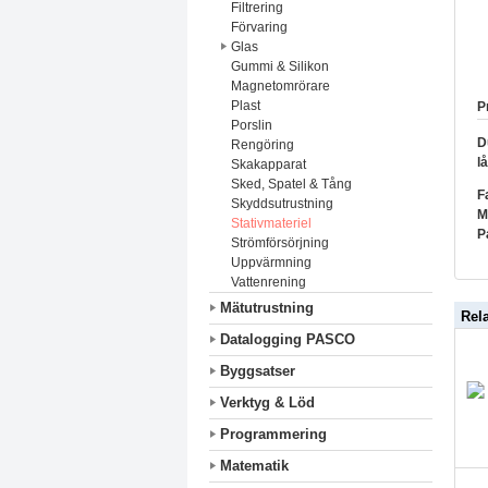
Filtrering
Förvaring
Glas
Gummi & Silikon
Magnetomrörare
Plast
P
Porslin
D
Rengöring
l
Skakapparat
Sked, Spatel & Tång
F
Skyddsutrustning
M
Stativmateriel
P
Strömförsörjning
Uppvärmning
Vattenrening
Mätutrustning
Rel
Datalogging PASCO
Byggsatser
Verktyg & Löd
Programmering
Matematik