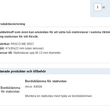
st
roduktbeskrivning
ubbelmuff som även kan användas för att sätta två stativstavar i samma riktn
ång stativstav för sitt försök.
abrikat:
PASCO ME-9507.
ått:
47x30x22 mm (utan skruvar).
assar till:
Stativstavar upp till 13 mm diameter.
aterade produkter och tillbehör
Bordsklämma för stativstav
Art.nr: 84006
Montera en stativstav med hjälp av bordsklämman.