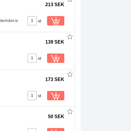
213 SEK
st
ittenhålet är
139 SEK
st
173 SEK
st
50 SEK