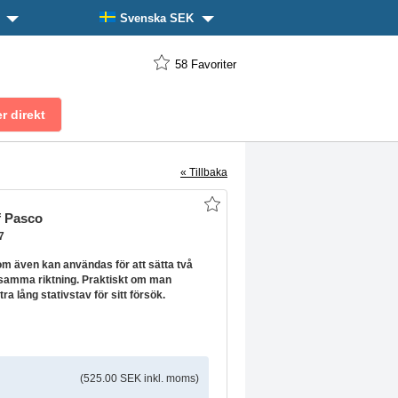
n
Svenska SEK
58
Favoriter
« Tillbaka
 Pasco
7
m även kan användas för att sätta två
i samma riktning. Praktiskt om man
ra lång stativstav för sitt försök.
(525.00 SEK inkl. moms)