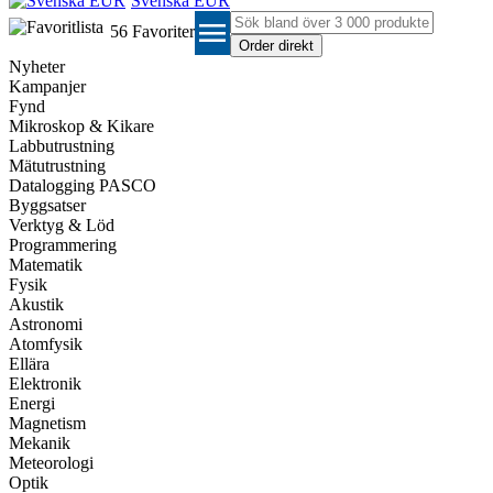
Svenska EUR
menu
56
Favoriter
Nyheter
Kampanjer
Fynd
Mikroskop & Kikare
Labbutrustning
Mätutrustning
Datalogging PASCO
Byggsatser
Verktyg & Löd
Programmering
Matematik
Fysik
Akustik
Astronomi
Atomfysik
Ellära
Elektronik
Energi
Magnetism
Mekanik
Meteorologi
Optik