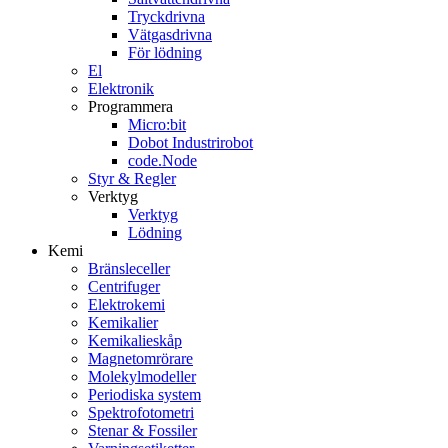
Tryckdrivna
Vätgasdrivna
För lödning
El
Elektronik
Programmera
Micro:bit
Dobot Industrirobot
code.Node
Styr & Regler
Verktyg
Verktyg
Lödning
Kemi
Bränsleceller
Centrifuger
Elektrokemi
Kemikalier
Kemikalieskåp
Magnetomrörare
Molekylmodeller
Periodiska system
Spektrofotometri
Stenar & Fossiler