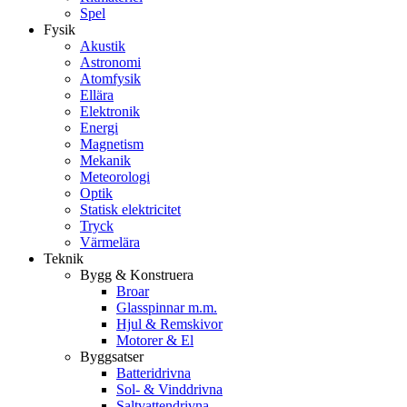
Spel
Fysik
Akustik
Astronomi
Atomfysik
Ellära
Elektronik
Energi
Magnetism
Mekanik
Meteorologi
Optik
Statisk elektricitet
Tryck
Värmelära
Teknik
Bygg & Konstruera
Broar
Glasspinnar m.m.
Hjul & Remskivor
Motorer & El
Byggsatser
Batteridrivna
Sol- & Vinddrivna
Saltvattendrivna