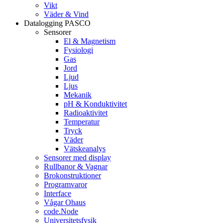
Vikt
Väder & Vind
Datalogging PASCO
Sensorer
El & Magnetism
Fysiologi
Gas
Jord
Ljud
Ljus
Mekanik
pH & Konduktivitet
Radioaktivitet
Temperatur
Tryck
Väder
Vätskeanalys
Sensorer med display
Rullbanor & Vagnar
Brokonstruktioner
Programvaror
Interface
Vågar Ohaus
code.Node
Universitetsfysik