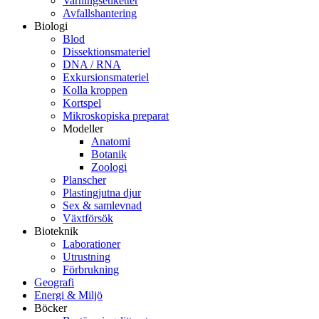
Varningsetiketter
Avfallshantering
Biologi
Blod
Dissektionsmateriel
DNA / RNA
Exkursionsmateriel
Kolla kroppen
Kortspel
Mikroskopiska preparat
Modeller
Anatomi
Botanik
Zoologi
Planscher
Plastingjutna djur
Sex & samlevnad
Växtförsök
Bioteknik
Laborationer
Utrustning
Förbrukning
Geografi
Energi & Miljö
Böcker