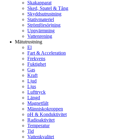
Skakapparat
Sked, Spatel & Tång
Skyddsutrustning
Stativmateriel
Strömförsörjning
Uppvärmning
Vattenrening
Mätutrustning
El
Fart & Acceleration
Frekvens
Fuktighet
Gas
Kraft
Ljud
Ljus
Lufttryck
Längd
Magnetfält
Människokroppen
pH & Konduktivitet
Radioaktivitet
Temperatur
Tid
Vattenkvalitet