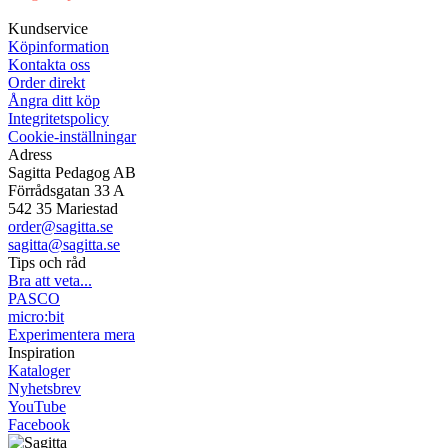
Mån-Tor 08:00-16:30 Fre 08:00-16:00
Kundservice
Köpinformation
Kontakta oss
Order direkt
Ångra ditt köp
Integritetspolicy
Cookie-inställningar
Adress
Sagitta Pedagog AB
Förrådsgatan 33 A
542 35 Mariestad
order@sagitta.se
sagitta@sagitta.se
Tips och råd
Bra att veta...
PASCO
micro:bit
Experimentera mera
Inspiration
Kataloger
Nyhetsbrev
YouTube
Facebook