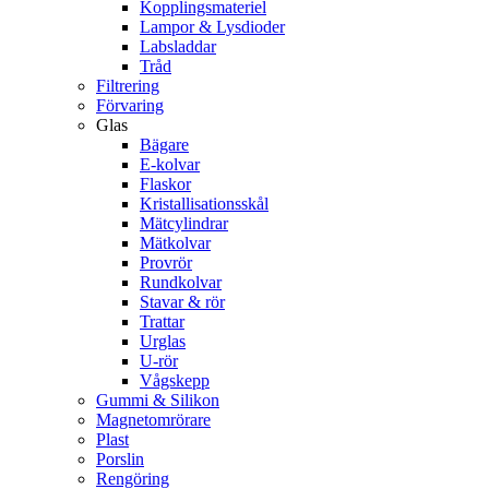
Kopplingsmateriel
Lampor & Lysdioder
Labsladdar
Tråd
Filtrering
Förvaring
Glas
Bägare
E-kolvar
Flaskor
Kristallisationsskål
Mätcylindrar
Mätkolvar
Provrör
Rundkolvar
Stavar & rör
Trattar
Urglas
U-rör
Vågskepp
Gummi & Silikon
Magnetomrörare
Plast
Porslin
Rengöring