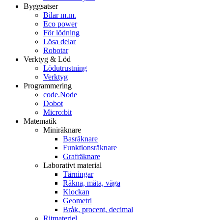
Byggsatser
Bilar m.m.
Eco power
För lödning
Lösa delar
Robotar
Verktyg & Löd
Lödutrustning
Verktyg
Programmering
code.Node
Dobot
Micro:bit
Matematik
Miniräknare
Basräknare
Funktionsräknare
Grafräknare
Laborativt material
Tärningar
Räkna, mäta, väga
Klockan
Geometri
Bråk, procent, decimal
Ritmateriel