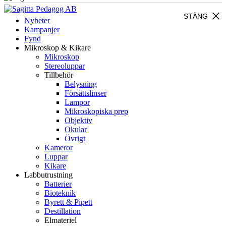
close
STÄNG
Nyheter
Kampanjer
Fynd
Mikroskop & Kikare
Mikroskop
Stereoluppar
Tillbehör
Belysning
Försättslinser
Lampor
Mikroskopiska prep
Objektiv
Okular
Övrigt
Kameror
Luppar
Kikare
Labbutrustning
Batterier
Bioteknik
Byrett & Pipett
Destillation
Elmateriel