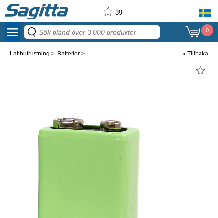
39
menu
0
Labbutrustning
>
Batterier
>
« Tillbaka