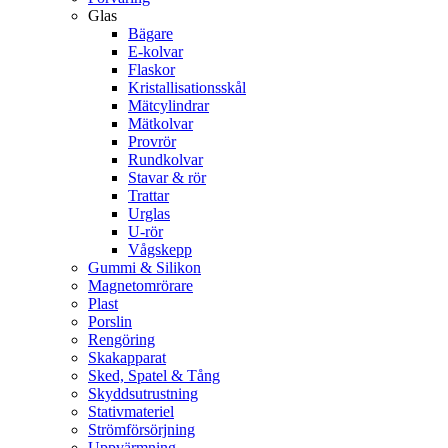
Glas
Bägare
E-kolvar
Flaskor
Kristallisationsskål
Mätcylindrar
Mätkolvar
Provrör
Rundkolvar
Stavar & rör
Trattar
Urglas
U-rör
Vågskepp
Gummi & Silikon
Magnetomrörare
Plast
Porslin
Rengöring
Skakapparat
Sked, Spatel & Tång
Skyddsutrustning
Stativmateriel
Strömförsörjning
Uppvärmning