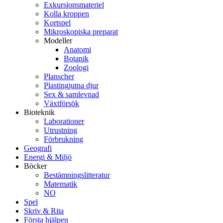
Exkursionsmateriel
Kolla kroppen
Kortspel
Mikroskopiska preparat
Modeller
Anatomi
Botanik
Zoologi
Planscher
Plastingjutna djur
Sex & samlevnad
Växtförsök
Bioteknik
Laborationer
Utrustning
Förbrukning
Geografi
Energi & Miljö
Böcker
Bestämningslitteratur
Matematik
NO
Spel
Skriv & Rita
Första hjälpen