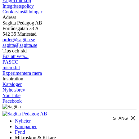
Ångra ditt köp
Integritetspolicy
Cookie-inställningar
Adress
Sagitta Pedagog AB
Förrådsgatan 33 A
542 35 Mariestad
order@sagitta.se
sagitta@sagitta.se
Tips och råd
Bra att veta...
PASCO
micro:bit
Experimentera mera
Inspiration
Kataloger
Nyhetsbrev
YouTube
Facebook
close
STÄNG
Nyheter
Kampanjer
Fynd
Mikroskop & Kikare