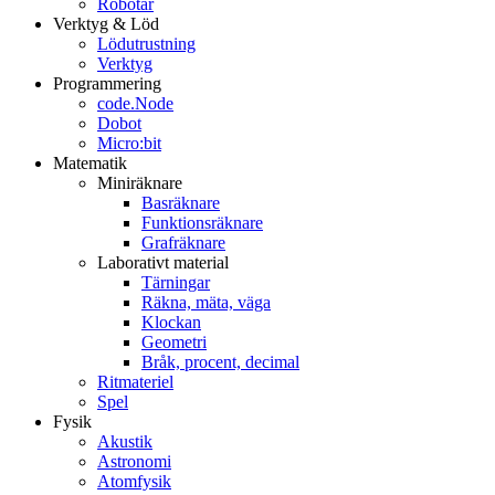
Robotar
Verktyg & Löd
Lödutrustning
Verktyg
Programmering
code.Node
Dobot
Micro:bit
Matematik
Miniräknare
Basräknare
Funktionsräknare
Grafräknare
Laborativt material
Tärningar
Räkna, mäta, väga
Klockan
Geometri
Bråk, procent, decimal
Ritmateriel
Spel
Fysik
Akustik
Astronomi
Atomfysik