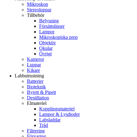
Mikroskop
Stereoluppar
Tillbehör
Belysning
Försättslinser
Lampor
Mikroskopiska prep
Objektiv
Okular
Övrigt
Kameror
Luppar
Kikare
Labbutrustning
Batterier
Bioteknik
Byrett & Pipett
Destillation
Elmateriel
Kopplingsmateriel
Lampor & Lysdioder
Labsladdar
Tråd
Filtrering
Förvaring