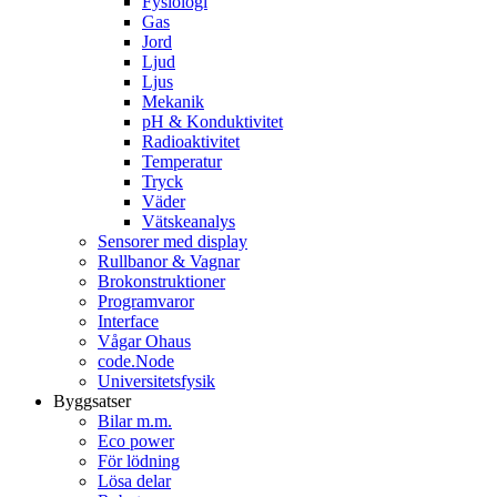
Fysiologi
Gas
Jord
Ljud
Ljus
Mekanik
pH & Konduktivitet
Radioaktivitet
Temperatur
Tryck
Väder
Vätskeanalys
Sensorer med display
Rullbanor & Vagnar
Brokonstruktioner
Programvaror
Interface
Vågar Ohaus
code.Node
Universitetsfysik
Byggsatser
Bilar m.m.
Eco power
För lödning
Lösa delar