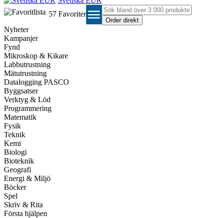
Svenska EUR
menu
57
Favoriter
Nyheter
Kampanjer
Fynd
Mikroskop & Kikare
Labbutrustning
Mätutrustning
Datalogging PASCO
Byggsatser
Verktyg & Löd
Programmering
Matematik
Fysik
Teknik
Kemi
Biologi
Bioteknik
Geografi
Energi & Miljö
Böcker
Spel
Skriv & Rita
Första hjälpen