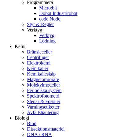
Programmera
Micro:bit
Dobot Industrirobot
code.Node
Styr & Regler
Verktyg
Verktyg
Lödning
Kemi
Bränsleceller
Centrifuger
Elektrokemi
Kemikalier
Kemikalieskåp
Magnetomrörare
Molekylmodeller
Periodiska system
Spektrofotometri
Stenar & Fossiler
Varningsetiketter
Avfallshantering
Biologi
Blod
Dissektionsmateriel
DNA / RNA