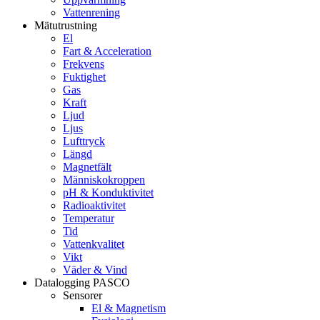
Vattenrening
Mätutrustning
El
Fart & Acceleration
Frekvens
Fuktighet
Gas
Kraft
Ljud
Ljus
Lufttryck
Längd
Magnetfält
Människokroppen
pH & Konduktivitet
Radioaktivitet
Temperatur
Tid
Vattenkvalitet
Vikt
Väder & Vind
Datalogging PASCO
Sensorer
El & Magnetism