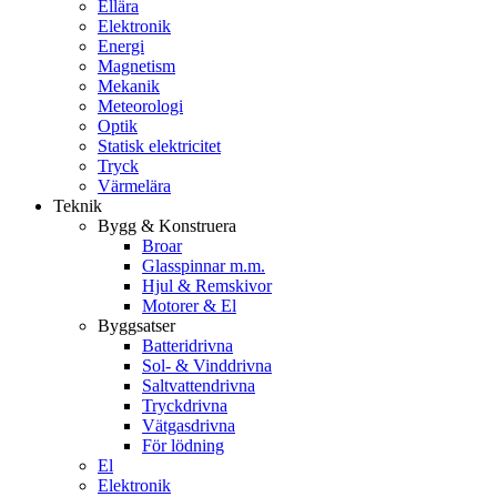
Ellära
Elektronik
Energi
Magnetism
Mekanik
Meteorologi
Optik
Statisk elektricitet
Tryck
Värmelära
Teknik
Bygg & Konstruera
Broar
Glasspinnar m.m.
Hjul & Remskivor
Motorer & El
Byggsatser
Batteridrivna
Sol- & Vinddrivna
Saltvattendrivna
Tryckdrivna
Vätgasdrivna
För lödning
El
Elektronik