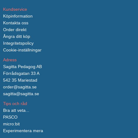
Kundservice
Köpinformation
Kontakta oss
Order direkt
Ångra ditt köp
Integritetspolicy
Cookie-inställningar
Adress
Sagitta Pedagog AB
Förrådsgatan 33 A
542 35 Mariestad
order@sagitta.se
sagitta@sagitta.se
Tips och råd
Bra att veta...
PASCO
micro:bit
Experimentera mera